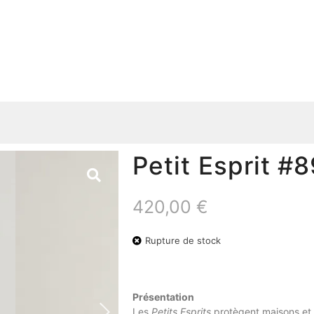
Petit Esprit #
420,00
€
Rupture de stock
Présentation
Les
Petits Esprits
protègent maisons et 