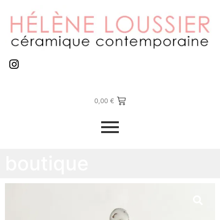
0,00
€
boutique