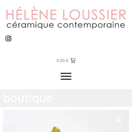
0,00
€
boutique