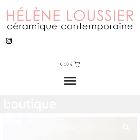
0,00
€
boutique