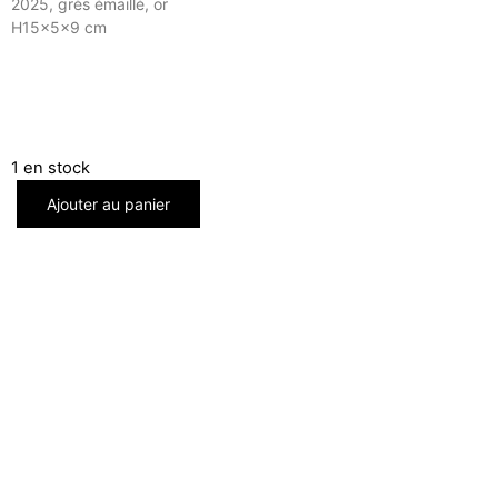
2025, grès émaillé, or
H15x5x9 cm
1 en stock
Ajouter au panier