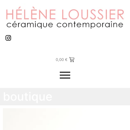
0,00
€
boutique