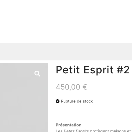
Petit Esprit #2
450,00
€
Rupture de stock
Présentation
Les
Petits Esprits
protègent maisons et 