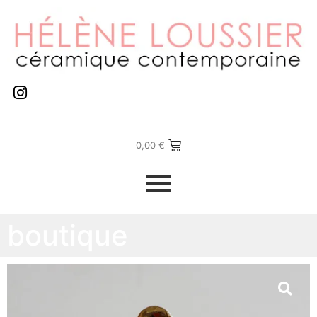
0,00
€
boutique